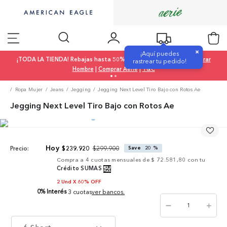
×
¡Aquí puedes
¡TODA LA TIENDA! Rebajas hasta 50% OFF |
Comprar Mujer
|
Comprar
rastrear tu pedido!
Hombre
|
Comprar Aerie
|
T&C
Ropa Mujer
Jeans
Jegging
Jegging Next Level Tiro Bajo con Rotos Ae
Jegging Next Level Tiro Bajo con Rotos Ae
$
299
.
900
$
239
.
920
Save
20 %
Precio:
Compra a
4
cuotas mensuales de
$ 72.581,80
con tu
Crédito SUMAS
2 Und X 60% OFF
0% Interés
3 cuotas
ver bancos.
－
＋