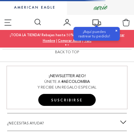
×
¡Aquí puedes
¡TODA LA TIENDA! Rebajas hasta 50% OFF |
Comprar Mujer
|
Comprar
rastrear tu pedido!
Hombre
|
Comprar Aerie
|
T&C
BACK TO TOP
¡NEWSLETTER AEO!
ÚNETE A
#AECOLOMBIA
Y RECIBE UN REGALO ESPECIAL
SUSCRIBIRSE
¿NECESITAS AYUDA?