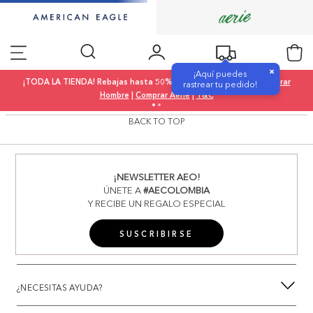
×
¡Aquí puedes
¡TODA LA TIENDA! Rebajas hasta 50% OFF |
Comprar Mujer
|
Comprar
rastrear tu pedido!
Hombre
|
Comprar Aerie
|
T&C
BACK TO TOP
¡NEWSLETTER AEO!
ÚNETE A
#AECOLOMBIA
Y RECIBE UN REGALO ESPECIAL
SUSCRIBIRSE
¿NECESITAS AYUDA?