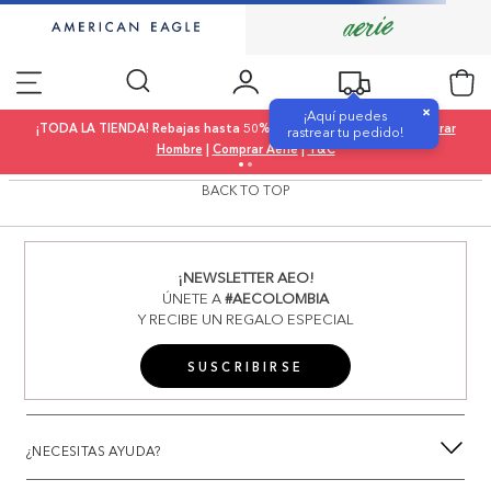
×
¡Aquí puedes
¡TODA LA TIENDA! Rebajas hasta 50% OFF |
Comprar Mujer
|
Comprar
rastrear tu pedido!
Hombre
|
Comprar Aerie
|
T&C
BACK TO TOP
¡NEWSLETTER AEO!
ÚNETE A
#AECOLOMBIA
Y RECIBE UN REGALO ESPECIAL
SUSCRIBIRSE
¿NECESITAS AYUDA?