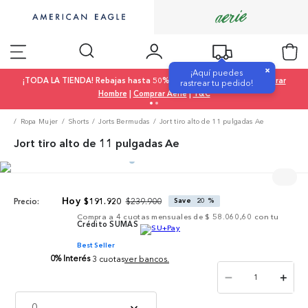
×
¡Aquí puedes
¡TODA LA TIENDA! Rebajas hasta 50% OFF |
Comprar Mujer
|
Comprar
rastrear tu pedido!
Hombre
|
Comprar Aerie
|
T&C
Ropa Mujer
Shorts
Jorts Bermudas
Jort tiro alto de 11 pulgadas Ae
Jort tiro alto de 11 pulgadas Ae
$
239
.
900
$
191
.
920
Save
20 %
Precio:
Compra a
4
cuotas mensuales de
$ 58.060,60
con tu
Crédito SUMAS
Best Seller
0% Interés
3 cuotas
ver bancos.
－
＋
0