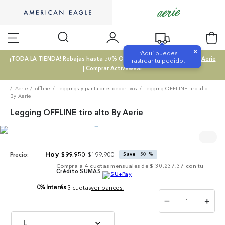
×
¡Aquí puedes
¡TODA LA TIENDA! Rebajas hasta 50% OFF |
Comprar SALE
|
Comprar Aerie
rastrear tu pedido!
|
Comprar Activewear
Aerie
offline
Leggings y pantalones deportivos
Legging OFFLINE tiro alto
By Aerie
Legging OFFLINE tiro alto By Aerie
$
199
.
900
$
99
.
950
Save
50 %
Precio:
Compra a
4
cuotas mensuales de
$ 30.237,37
con tu
Crédito SUMAS
0% Interés
3 cuotas
ver bancos.
－
＋
L