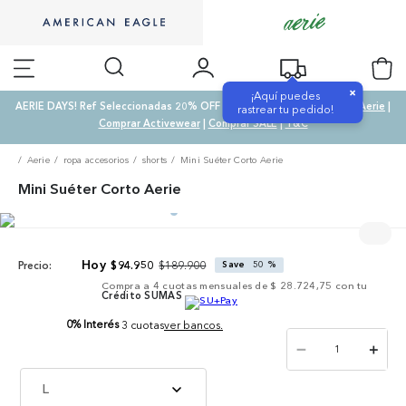
×
¡Aquí puedes
AERIE DAYS! Ref Seleccionadas 20% OFF & SALE 50% OFF |
Comprar Aerie
|
rastrear tu pedido!
Comprar Activewear
|
Comprar SALE
|
T&C
Aerie
ropa accesorios
shorts
Mini Suéter Corto Aerie
Mini Suéter Corto Aerie
$
189
.
900
$
94
.
950
Save
50 %
Precio:
Compra a
4
cuotas mensuales de
$ 28.724,75
con tu
Crédito SUMAS
0% Interés
3 cuotas
ver bancos.
－
＋
L