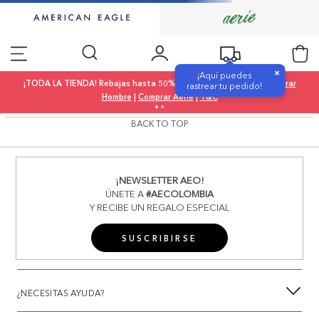
×
¡Aquí puedes
¡TODA LA TIENDA! Rebajas hasta 50% OFF |
Comprar Mujer
|
Comprar
rastrear tu pedido!
Hombre
|
Comprar Aerie
|
T&C
BACK TO TOP
¡NEWSLETTER AEO!
ÚNETE A
#AECOLOMBIA
Y RECIBE UN REGALO ESPECIAL
SUSCRIBIRSE
¿NECESITAS AYUDA?