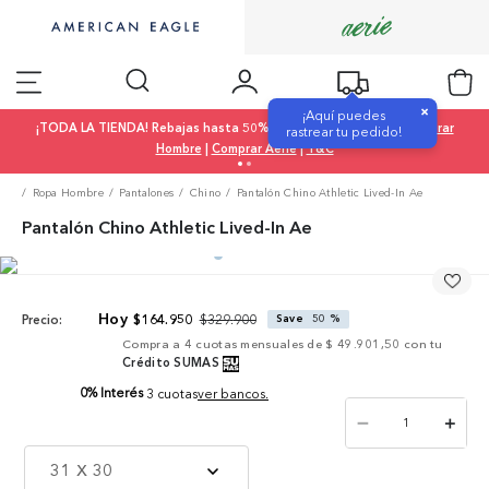
×
¡Aquí puedes
¡TODA LA TIENDA! Rebajas hasta 50% OFF |
Comprar Mujer
|
Comprar
rastrear tu pedido!
Hombre
|
Comprar Aerie
|
T&C
Ropa Hombre
Pantalones
Chino
Pantalón Chino Athletic Lived-In Ae
Pantalón Chino Athletic Lived-In Ae
$
329
.
900
$
164
.
950
Save
50 %
Precio:
Compra a
4
cuotas mensuales de
$ 49.901,50
con tu
Crédito SUMAS
0% Interés
3 cuotas
ver bancos.
－
＋
31 X 30