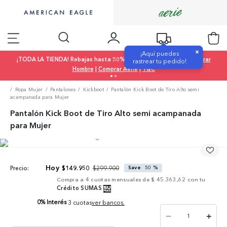
×
¡Aquí puedes
¡TODA LA TIENDA! Rebajas hasta 50% OFF |
Comprar Mujer
|
Comprar
rastrear tu pedido!
Hombre
|
Comprar Aerie
|
T&C
Ropa Mujer
Pantalones
Kickboot
Pantalón Kick Boot de Tiro Alto semi
acampanada para Mujer
Pantalón Kick Boot de Tiro Alto semi acampanada
para Mujer
$
299
.
900
$
149
.
950
Save
50 %
Precio:
Compra a
4
cuotas mensuales de
$ 45.363,62
con tu
Crédito SUMAS
0% Interés
3 cuotas
ver bancos.
－
＋