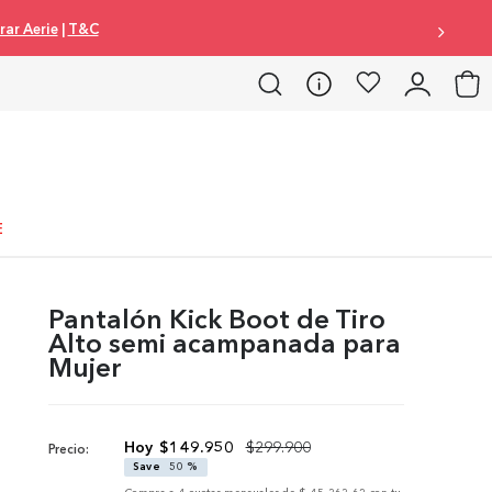
ar Aerie
|
T&C
E
Pantalón Kick Boot de Tiro
Alto semi acampanada para
Mujer
$
149
.
950
$
299
.
900
Precio:
Save
50 %