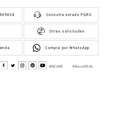
3909858
Consulta estado PQRS
Otras solicitudes
ienda
Compra por WhatsApp
#AExME
#AerieREAL