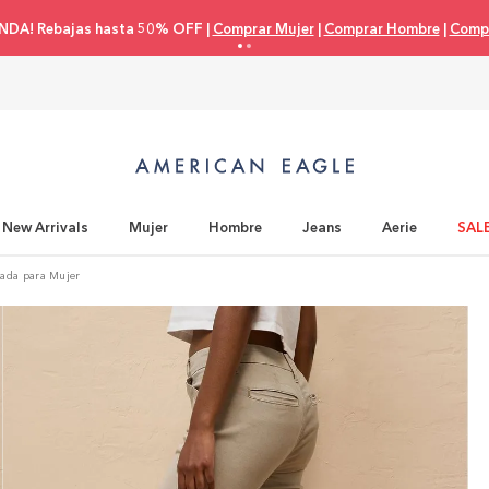
NDA! Rebajas hasta 50% OFF |
Comprar Mujer
|
Comprar Hombre
|
Compr
New Arrivals
Mujer
Hombre
Jeans
Aerie
SAL
nada para Mujer