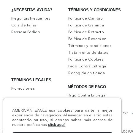
TÉRMINOS Y CONDICIONES
¿NECESITAS AYUDA?
Política de Cambio
Preguntas Frecuentes
Política de Garantia
Guia de tallas
Política de Retracto
Rastrear Pedido
Política de Reversion
Términos y condiciones
Tratamiento de datos
Política de Cookies
Pago Contra Entrega
Recogida en tienda
TERMINOS LEGALES
MÉTODOS DE PAGO
Promociones
Pago Contra Entrega
AMERICAN EAGLE usa cookies para darte la mejor
experiencia de navegación. Al navegar en el sitio estas
aceptando su uso, si deseas saber más acerca de
nuestra política has
click aquí.
Todos los derechos reservados AE 2024 | Comodín S.A.S | NIT:800.069.933