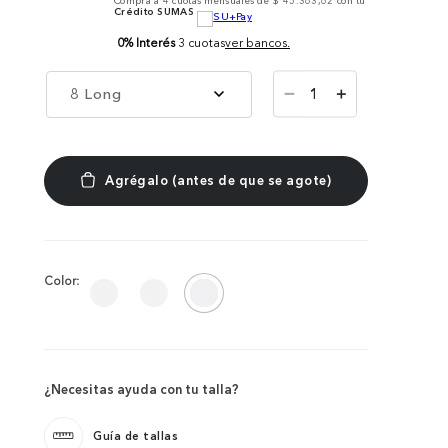
Compra a
4
cuotas mensuales de
$ 45.363,62
con tu
Crédito SUMAS
0% Interés
3 cuotas
ver bancos.
－
8 Long
＋
Color:
¿Necesitas ayuda con tu talla?
Guía de tallas