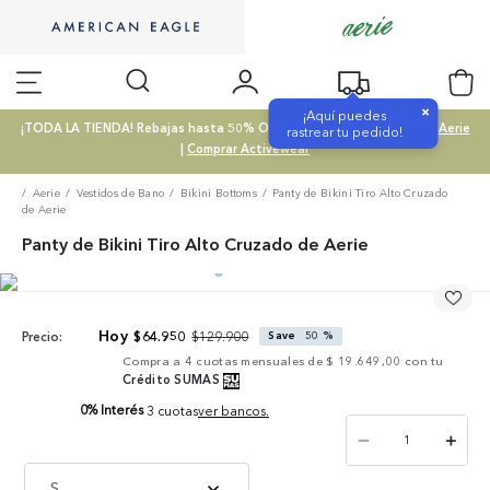
×
¡Aquí puedes
¡TODA LA TIENDA! Rebajas hasta 50% OFF |
Comprar SALE
|
Comprar Aerie
rastrear tu pedido!
|
Comprar Activewear
Aerie
Vestidos de Bano
Bikini Bottoms
Panty de Bikini Tiro Alto Cruzado
de Aerie
Panty de Bikini Tiro Alto Cruzado de Aerie
$
129
.
900
$
64
.
950
Save
50 %
Precio:
Compra a
4
cuotas mensuales de
$ 19.649,00
con tu
Crédito SUMAS
0% Interés
3 cuotas
ver bancos.
－
＋
S