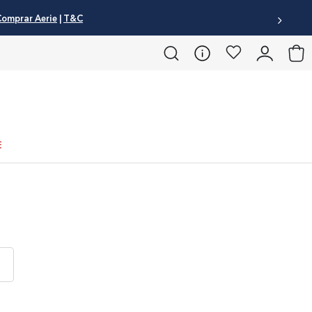
omprar Aerie
|
T&C
E