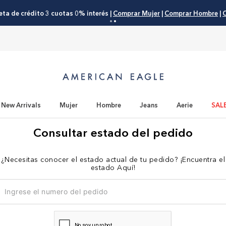
eta de crédito 3 cuotas 0% interés |
Comprar Mujer
|
Comprar Hombre
|
C
New Arrivals
Mujer
Hombre
Jeans
Aerie
SAL
Consultar estado del pedido
¿Necesitas conocer el estado actual de tu pedido? ¡Encuentra el
estado Aquí!