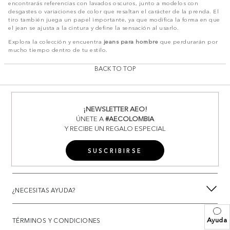
encontrarás referencias con lavados oscuros, junto a modelos con
desgastes o variaciones de color que resaltan el carácter de la prenda. El
tiro también juega un papel importante, ya que modifica la forma en que
el jean se ajusta a la cintura y define la sensación al usarlo.
Explora la colección y encuentra
jeans para hombre
que perdurarán por
mucho tiempo dentro de tu estilo.
BACK TO TOP
¡NEWSLETTER AEO!
ÚNETE A
#AECOLOMBIA
Y RECIBE UN REGALO ESPECIAL
SUSCRIBIRSE
¿NECESITAS AYUDA?
Ayuda
TÉRMINOS Y CONDICIONES