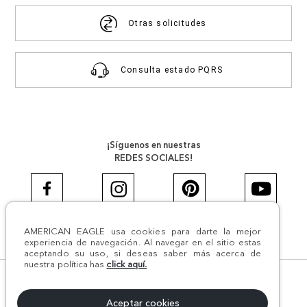
Otras solicitudes
Consulta estado PQRS
¡Síguenos en nuestras
REDES SOCIALES!
AMERICAN EAGLE usa cookies para darte la mejor
#AEJEANS #AerieREALCOL
experiencia de navegación. Al navegar en el sitio estas
aceptando su uso, si deseas saber más acerca de
nuestra política has
click aquí.
© Todos los derechos reservados AE 2024 | Comodín S.A.S |
NIT:800.069.933-6 | CII 14 #52A - 370 | Medellín, Colombia
Aceptar cookies