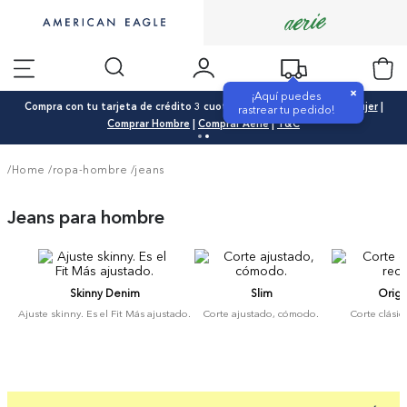
×
¡Aquí puedes
Compra con tu tarjeta de crédito 3 cuotas 0% interés |
Comprar Mujer
|
rastrear tu pedido!
Comprar Hombre
|
Comprar Aerie
|
T&C
/Home
/
ropa-hombre
/
jeans
Jeans para hombre
Skinny Denim
Slim
Origi
Ajuste skinny. Es el Fit Más ajustado.
Corte ajustado, cómodo.
Corte clásic