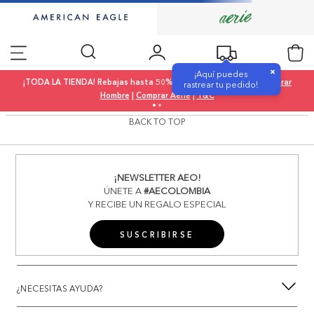
×
¡Aquí puedes
¡TODA LA TIENDA! Rebajas hasta 50% OFF |
Comprar Mujer
|
Comprar
rastrear tu pedido!
Hombre
|
Comprar Aerie
|
T&C
BACK TO TOP
¡NEWSLETTER AEO!
ÚNETE A
#AECOLOMBIA
Y RECIBE UN REGALO ESPECIAL
SUSCRIBIRSE
¿NECESITAS AYUDA?