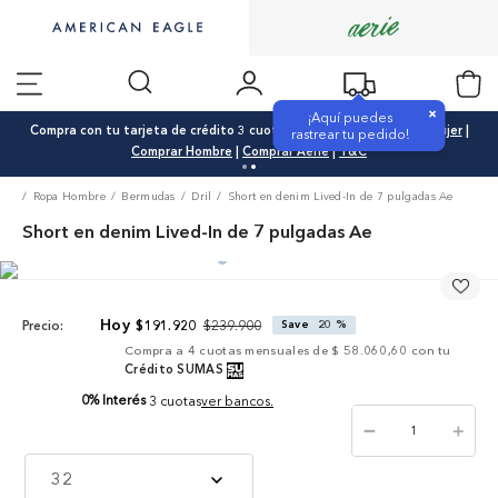
×
¡Aquí puedes
Compra con tu tarjeta de crédito 3 cuotas 0% interés |
Comprar Mujer
|
rastrear tu pedido!
Comprar Hombre
|
Comprar Aerie
|
T&C
Ropa Hombre
Bermudas
Dril
Short en denim Lived-In de 7 pulgadas Ae
Short en denim Lived-In de 7 pulgadas Ae
$
239
.
900
$
191
.
920
Save
20 %
Precio:
Compra a
4
cuotas mensuales de
$ 58.060,60
con tu
Crédito SUMAS
0% Interés
3 cuotas
ver bancos.
－
＋
32