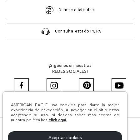
Otras solicitudes
Consulta estado PQRS
¡Síguenos en nuestras
REDES SOCIALES!
AMERICAN EAGLE usa cookies para darte la mejor
#AEJEANS #AerieREALCOL
experiencia de navegación. Al navegar en el sitio estas
aceptando su uso, si deseas saber más acerca de
nuestra política has
click aquí.
© Todos los derechos reservados AE 2024 | Comodín S.A.S |
NIT:800.069.933-6 | CII 14 #52A - 370 | Medellín, Colombia
Aceptar cookies