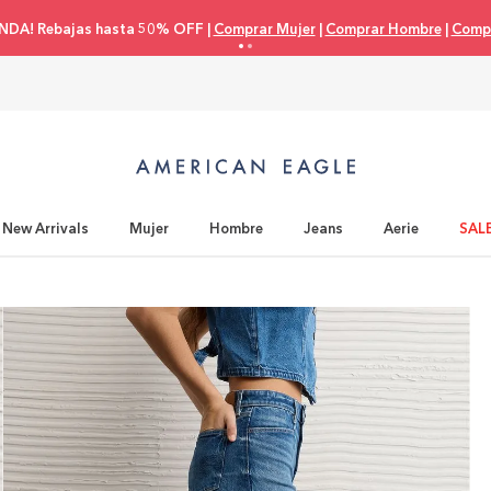
eta de crédito 3 cuotas 0% interés |
Comprar Mujer
|
Comprar Hombre
|
C
New Arrivals
Mujer
Hombre
Jeans
Aerie
SAL