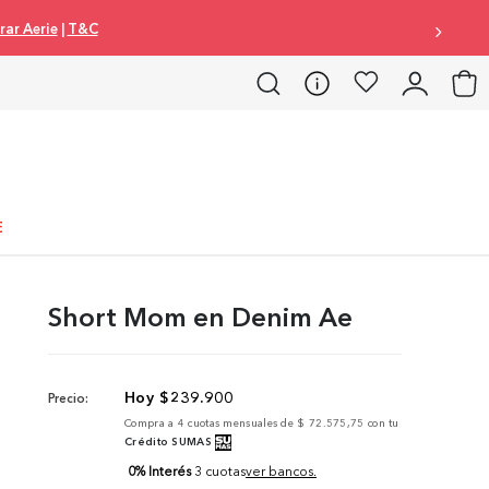
omprar Aerie
|
T&C
E
Short Mom en Denim Ae
$
239
.
900
Precio:
Compra a
4
cuotas mensuales de
$ 72.575,75
con tu
Crédito SUMAS
0% Interés
3 cuotas
ver bancos.