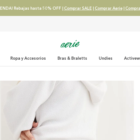
ENDA! Rebajas hasta 50% OFF |
Comprar SALE
|
Comprar Aerie
|
Compra
Ropa y Accesorios
Bras & Braletts
Undies
Activew