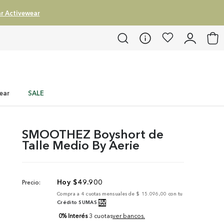
r Activewear
ear
SALE
SMOOTHEZ Boyshort de
Talle Medio By Aerie
$
49
.
900
Precio:
Compra a
4
cuotas mensuales de
$ 15.096,00
con tu
Crédito SUMAS
0% Interés
3 cuotas
ver bancos.