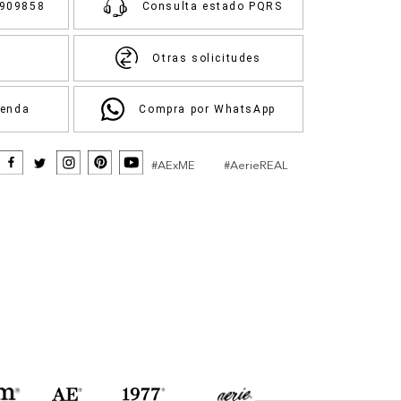
3909858
Consulta estado PQRS
Otras solicitudes
ienda
Compra por WhatsApp
#AExME
#AerieREAL