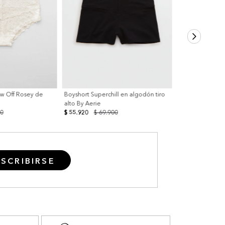
w Off Rosey de
Boyshort Superchill en algodón tiro
alto By Aerie
00
$ 55.920
$ 69.900
SCRIBIRSE