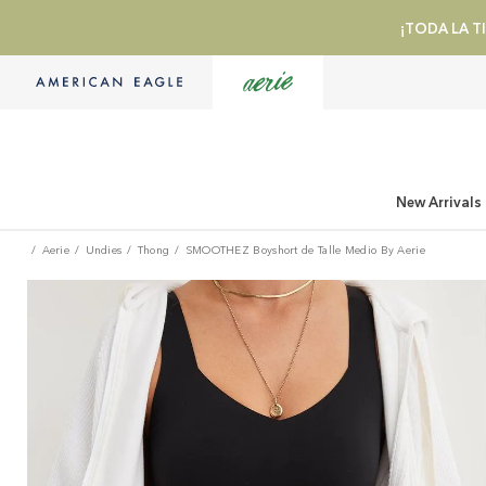
¡TODA LA TI
New Arrivals
Aerie
Undies
Thong
SMOOTHEZ Boyshort de Talle Medio By Aerie