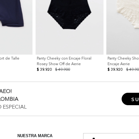
t de Talle
Panty Cheeky con Encaje Floral
Panty Cheeky Sho
Rosey Show Off de Aerie
Encaje Aerie
$ 39.920
$ 49.900
$ 39.920
$ 49.9
AEO!
LOMBIA
SU
O ESPECIAL
NUESTRA MARCA