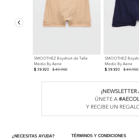
SMOOTHEZ Boyshort de Talle
SMOOTHEZ Boyshor
Medio By Aerie
Medio By Aerie
$ 39.920
$ 49.900
$ 39.920
$ 49.900
¡NEWSLETTER 
ÚNETE A
#AECO
Y RECIBE UN REGAL
TÉRMINOS Y CONDICIONES
¿NECESITAS AYUDA?