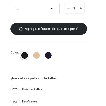
－
L
＋
Color:
¿Necesitas ayuda con tu talla?
Guía de tallas
Escríbenos