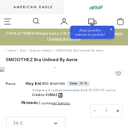
×
¡Aquí puedes
¡TODA LA TIENDA! Rebajas hasta 50% OFF |
Comprar SALE
|
Comprar Aerie
rastrear tu pedido!
|
Comprar Activewear
Aerie
Bras
Bras sin relleno
SMOOTHEZ Bra Unlined By Aerie
SMOOTHEZ Bra Unlined By Aerie
$
169
.
900
$
84
.
950
Save
50 %
Precio:
Compra a
4
cuotas mensuales de
$ 25.699,50
con tu
Crédito SUMAS
0% Interés
3 cuotas
ver bancos.
－
＋
36 C