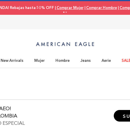
NDA! Rebajas hasta 50% OFF |
Comprar Mujer
|
Comprar Hombre
|
Compr
New Arrivals
Mujer
Hombre
Jeans
Aerie
SAL
AEO!
LOMBIA
SU
O ESPECIAL