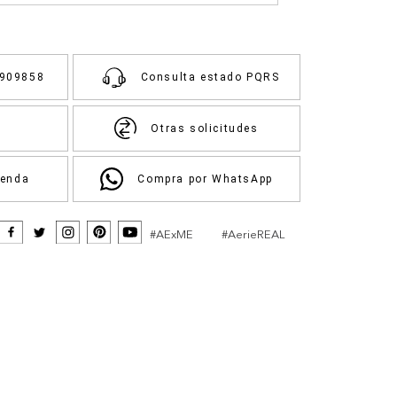
3909858
Consulta estado PQRS
Otras solicitudes
ienda
Compra por WhatsApp
#AExME
#AerieREAL