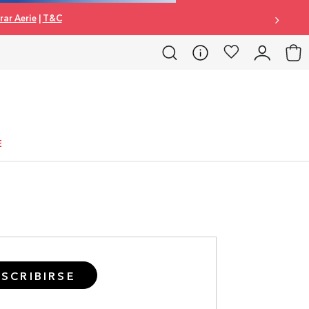
ar Aerie
|
T&C
E
SCRIBIRSE