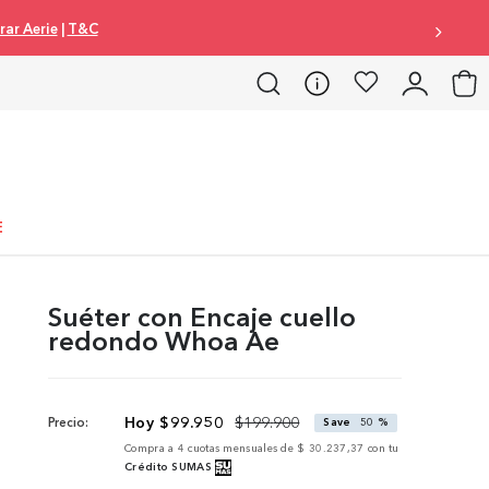
omprar Aerie
|
T&C
E
Suéter con Encaje cuello
redondo Whoa Ae
$
99
.
950
$
199
.
900
Precio:
Save
50 %
Compra a
4
cuotas mensuales de
$ 30.237,37
con tu
Crédito SUMAS