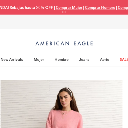
eta de crédito 3 cuotas 0% interés |
Comprar Mujer
|
Comprar Hombre
|
C
New Arrivals
Mujer
Hombre
Jeans
Aerie
SAL