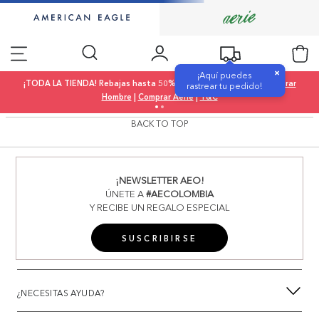
×
¡Aquí puedes
¡TODA LA TIENDA! Rebajas hasta 50% OFF |
Comprar Mujer
|
Comprar
rastrear tu pedido!
Hombre
|
Comprar Aerie
|
T&C
BACK TO TOP
¡NEWSLETTER AEO!
ÚNETE A
#AECOLOMBIA
Y RECIBE UN REGALO ESPECIAL
SUSCRIBIRSE
¿NECESITAS AYUDA?