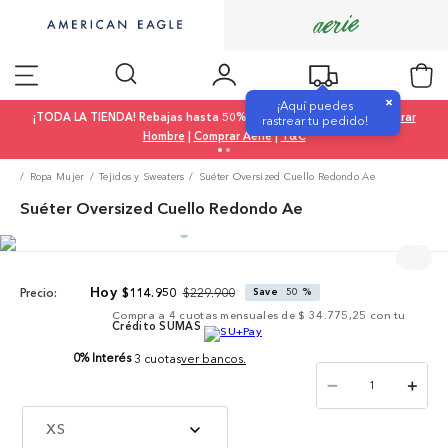
×
¡Aquí puedes
¡TODA LA TIENDA! Rebajas hasta 50% OFF |
Comprar Mujer
|
Comprar
rastrear tu pedido!
Hombre
|
Comprar Aerie
|
T&C
Ropa Mujer
Tejidos y Sweaters
Suéter Oversized Cuello Redondo Ae
Suéter Oversized Cuello Redondo Ae
$
229
.
900
$
114
.
950
Save
50 %
Precio:
Compra a
4
cuotas mensuales de
$ 34.775,25
con tu
Crédito SUMAS
0% Interés
3 cuotas
ver bancos.
－
＋
XS