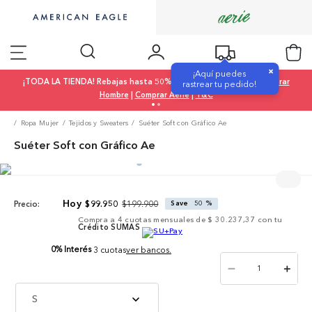
×
¡Aquí puedes
¡TODA LA TIENDA! Rebajas hasta 50% OFF |
Comprar Mujer
|
Comprar
rastrear tu pedido!
Hombre
|
Comprar Aerie
|
T&C
Ropa Mujer
Tejidos y Sweaters
Suéter Soft con Gráfico Ae
Suéter Soft con Gráfico Ae
$
199
.
900
$
99
.
950
Save
50 %
Precio:
Compra a
4
cuotas mensuales de
$ 30.237,37
con tu
Crédito SUMAS
0% Interés
3 cuotas
ver bancos.
－
＋
S