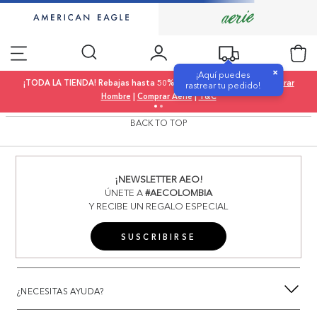
×
¡Aquí puedes
¡TODA LA TIENDA! Rebajas hasta 50% OFF |
Comprar Mujer
|
Comprar
rastrear tu pedido!
Hombre
|
Comprar Aerie
|
T&C
BACK TO TOP
¡NEWSLETTER AEO!
ÚNETE A
#AECOLOMBIA
Y RECIBE UN REGALO ESPECIAL
SUSCRIBIRSE
¿NECESITAS AYUDA?