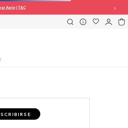
ar Aerie
|
T&C
E
SCRIBIRSE