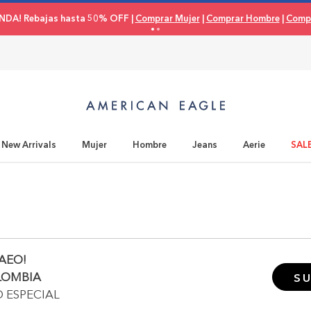
NDA! Rebajas hasta 50% OFF |
Comprar Mujer
|
Comprar Hombre
|
Compr
New Arrivals
Mujer
Hombre
Jeans
Aerie
SAL
AEO!
LOMBIA
SU
O ESPECIAL