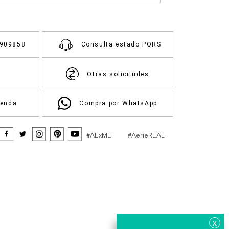
3909858
Consulta estado PQRS
Otras solicitudes
ienda
Compra por WhatsApp
#AExME
#AerieREAL
x