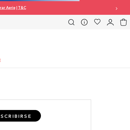
ar Aerie
|
T&C
E
SCRIBIRSE