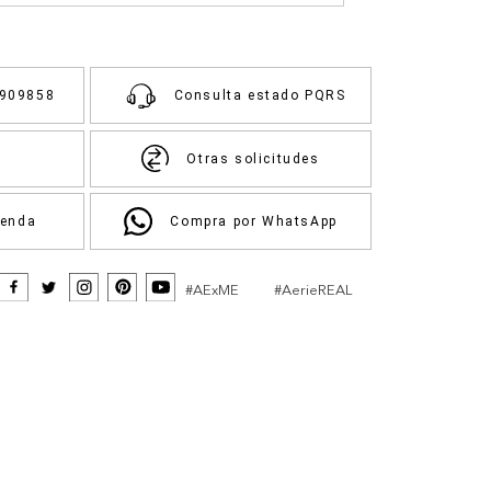
3909858
Consulta estado PQRS
Otras solicitudes
ienda
Compra por WhatsApp
#AExME
#AerieREAL