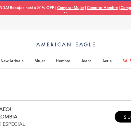
NDA! Rebajas hasta 50% OFF |
Comprar Mujer
|
Comprar Hombre
|
Compr
New Arrivals
Mujer
Hombre
Jeans
Aerie
SAL
AEO!
LOMBIA
SU
O ESPECIAL