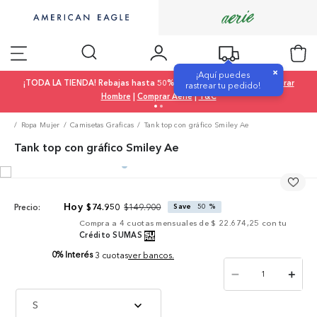
×
¡Aquí puedes
¡TODA LA TIENDA! Rebajas hasta 50% OFF |
Comprar Mujer
|
Comprar
rastrear tu pedido!
Hombre
|
Comprar Aerie
|
T&C
Ropa Mujer
Camisetas Graficas
Tank top con gráfico Smiley Ae
Tank top con gráfico Smiley Ae
$
149
.
900
$
74
.
950
Save
50 %
Precio:
Compra a
4
cuotas mensuales de
$ 22.674,25
con tu
Crédito SUMAS
0% Interés
3 cuotas
ver bancos.
－
＋
S