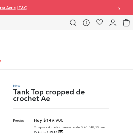
ar Aerie
|
T&C
E
New
Tank Top cropped de
crochet Ae
$
149
.
900
Precio:
Compra a
4
cuotas mensuales de
$ 45.348,50
con tu
Crédito SUMAS