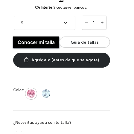
0% Interés
3 cuotas
ver bancos.
－
S
＋
Conocer mi talla
Guía de tallas
Color:
¿Necesitas ayuda con tu talla?