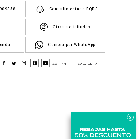
3909858
Consulta estado PQRS
Otras solicitudes
ienda
Compra por WhatsApp
#AExME
#AerieREAL
x