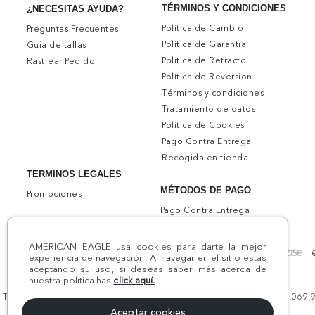
TÉRMINOS Y CONDICIONES
¿NECESITAS AYUDA?
Política de Cambio
Preguntas Frecuentes
Política de Garantia
Guia de tallas
Política de Retracto
Rastrear Pedido
Política de Reversion
Términos y condiciones
Tratamiento de datos
Política de Cookies
Pago Contra Entrega
Recogida en tienda
TERMINOS LEGALES
MÉTODOS DE PAGO
Promociones
Pago Contra Entrega
AMERICAN EAGLE usa cookies para darte la mejor
experiencia de navegación. Al navegar en el sitio estas
aceptando su uso, si deseas saber más acerca de
nuestra política has
click aquí.
Todos los derechos reservados AE 2024 | Comodín S.A.S | NIT:800.069.933
Aceptar cookies