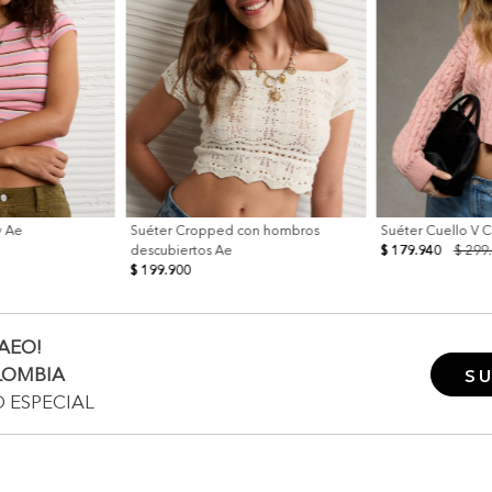
y Ae
Suéter Cropped con hombros
Suéter Cuello V 
descubiertos Ae
$ 179.940
$ 299
$ 199.900
AEO!
LOMBIA
SU
O ESPECIAL