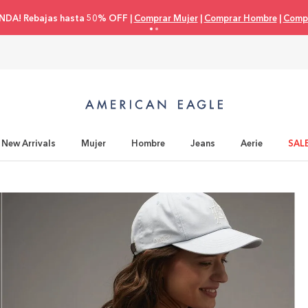
NDA! Rebajas hasta 50% OFF |
Comprar Mujer
|
Comprar Hombre
|
Compr
New Arrivals
Mujer
Hombre
Jeans
Aerie
SAL