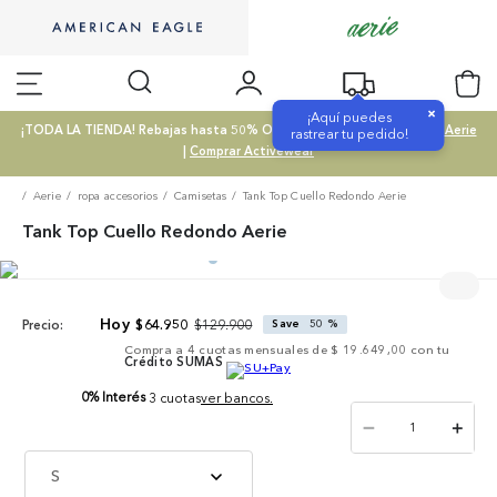
×
¡Aquí puedes
¡TODA LA TIENDA! Rebajas hasta 50% OFF |
Comprar SALE
|
Comprar Aerie
rastrear tu pedido!
|
Comprar Activewear
Aerie
ropa accesorios
Camisetas
Tank Top Cuello Redondo Aerie
Tank Top Cuello Redondo Aerie
$
129
.
900
$
64
.
950
Save
50 %
Precio:
Compra a
4
cuotas mensuales de
$ 19.649,00
con tu
Crédito SUMAS
0% Interés
3 cuotas
ver bancos.
－
＋
S