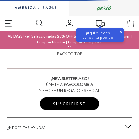
×
¡Aquí puedes
AE DAYS! Ref Seleccionadas 20% OFF & SALE 50% OFF |
Comprar Mujer
|
rastrear tu pedido!
Comprar Hombre
|
Comprar SALE
|
T&C
BACK TO TOP
¡NEWSLETTER AEO!
ÚNETE A
#AECOLOMBIA
Y RECIBE UN REGALO ESPECIAL
SUSCRIBIRSE
¿NECESITAS AYUDA?