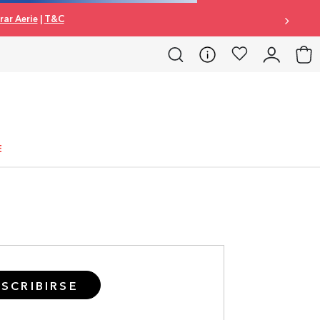
ar Aerie
|
T&C
E
SCRIBIRSE