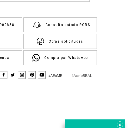
3909858
Consulta estado PQRS
Otras solicitudes
ienda
Compra por WhatsApp
#AExME
#AerieREAL
x