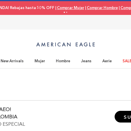
NDA! Rebajas hasta 50% OFF |
Comprar Mujer
|
Comprar Hombre
|
Compr
New Arrivals
Mujer
Hombre
Jeans
Aerie
SAL
AEO!
LOMBIA
SU
O ESPECIAL