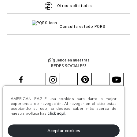
Otras solicitudes
Consulta estado PQRS
¡Síguenos en nuestras
REDES SOCIALES!
AMERICAN EAGLE usa cookies para darte la mejor
#AEJEANS #AerieREALCOL
experiencia de navegación. Al navegar en el sitio estas
aceptando su uso, si deseas saber más acerca de
nuestra política has
click aquí.
© Todos los derechos reservados AE 2024 | Comodín S.A.S |
NIT:800.069.933-6 | CII 14 #52A - 370 | Medellín, Colombia
Aceptar cookies