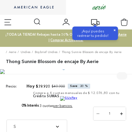
×
¡Aquí puedes
¡TODA LA TIENDA! Rebajas hasta 50% OFF |
Comprar SALE
|
Comprar Aerie
rastrear tu pedido!
|
Comprar Activewear
Aerie
Undies
Boybrief Undies
Thong Sunnie Blossom de encaje By Aerie
Thong Sunnie Blossom de encaje By Aerie
$
49
.
900
$
39
.
920
Save
20 %
Precio:
Compra a
4
cuotas mensuales de
$ 12.076,80
con tu
Crédito SUMAS
0% Interés
3 cuotas
ver bancos.
－
＋
S