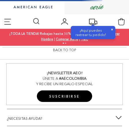
×
¡Aquí puedes
¡TODA LA TIENDA! Rebajas hasta 50% OFF |
Comprar Mujer
|
Comprar
rastrear tu pedido!
Hombre
|
Comprar Aerie
|
T&C
BACK TO TOP
¡NEWSLETTER AEO!
ÚNETE A
#AECOLOMBIA
Y RECIBE UN REGALO ESPECIAL
SUSCRIBIRSE
¿NECESITAS AYUDA?