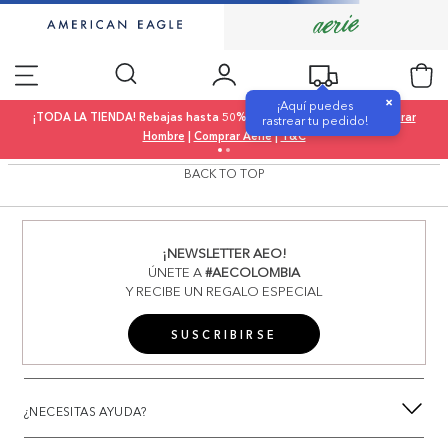
×
¡Aquí puedes
¡TODA LA TIENDA! Rebajas hasta 50% OFF |
Comprar Mujer
|
Comprar
rastrear tu pedido!
Hombre
|
Comprar Aerie
|
T&C
BACK TO TOP
¡NEWSLETTER AEO!
ÚNETE A
#AECOLOMBIA
Y RECIBE UN REGALO ESPECIAL
SUSCRIBIRSE
¿NECESITAS AYUDA?