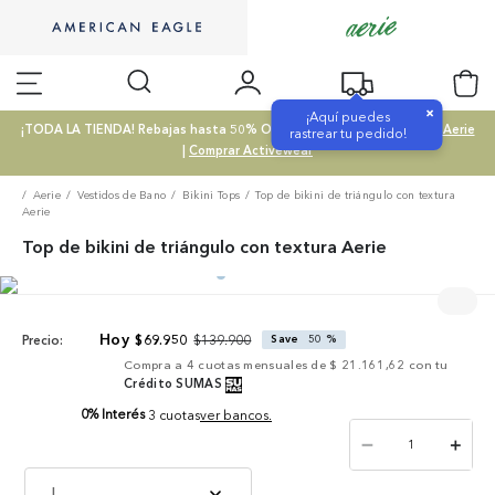
×
¡Aquí puedes
¡TODA LA TIENDA! Rebajas hasta 50% OFF |
Comprar SALE
|
Comprar Aerie
rastrear tu pedido!
|
Comprar Activewear
Aerie
Vestidos de Bano
Bikini Tops
Top de bikini de triángulo con textura
Aerie
Top de bikini de triángulo con textura Aerie
$
139
.
900
$
69
.
950
Save
50 %
Precio:
Compra a
4
cuotas mensuales de
$ 21.161,62
con tu
Crédito SUMAS
0% Interés
3 cuotas
ver bancos.
－
＋
L