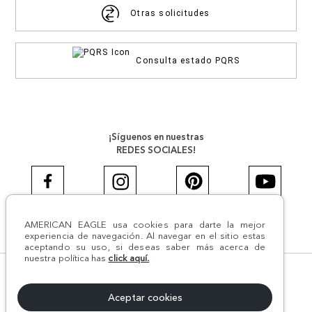
Otras solicitudes
Consulta estado PQRS
¡Síguenos en nuestras
REDES SOCIALES!
AMERICAN EAGLE usa cookies para darte la mejor
#AEJEANS #AerieREALCOL
experiencia de navegación. Al navegar en el sitio estas
aceptando su uso, si deseas saber más acerca de
nuestra política has
click aquí.
© Todos los derechos reservados AE 2024 | Comodín S.A.S |
NIT:800.069.933-6 | CII 14 #52A - 370 | Medellín, Colombia
Aceptar cookies