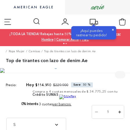
×
¡Aquí puedes
¡TODA LA TIENDA! Rebajas hasta 50% OFF |
Comprar Mujer
|
Comprar
rastrear tu pedido!
Hombre
|
Comprar Aerie
|
T&C
Ropa Mujer
Camisas
Top de tirantes con lazo de denim Ae
Top de tirantes con lazo de denim Ae
$
229
.
900
$
114
.
950
Save
50 %
Precio:
Compra a
4
cuotas mensuales de
$ 34.775,25
con tu
Crédito SUMAS
0% Interés
3 cuotas
ver bancos.
－
＋
S