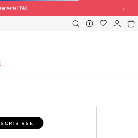
ar Aerie
|
T&C
E
SCRIBIRSE