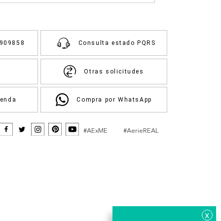
3909858
Consulta estado PQRS
Otras solicitudes
ienda
Compra por WhatsApp
#AExME
#AerieREAL
x