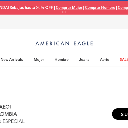
NDA! Rebajas hasta 50% OFF |
Comprar Mujer
|
Comprar Hombre
|
Compr
New Arrivals
Mujer
Hombre
Jeans
Aerie
SAL
AEO!
LOMBIA
SU
O ESPECIAL