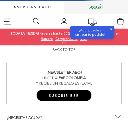
×
¡Aquí puedes
¡TODA LA TIENDA! Rebajas hasta 50% OFF |
Comprar Mujer
|
Comprar
rastrear tu pedido!
Hombre
|
Comprar Aerie
|
T&C
BACK TO TOP
¡NEWSLETTER AEO!
ÚNETE A
#AECOLOMBIA
Y RECIBE UN REGALO ESPECIAL
SUSCRIBIRSE
¿NECESITAS AYUDA?