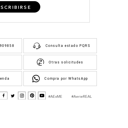
SCRIBIRSE
3909858
Consulta estado PQRS
Otras solicitudes
ienda
Compra por WhatsApp
#AExME
#AerieREAL