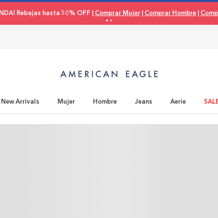
NDA! Rebajas hasta 50% OFF |
Comprar Mujer
|
Comprar Hombre
|
Compr
New Arrivals
Mujer
Hombre
Jeans
Aerie
SAL