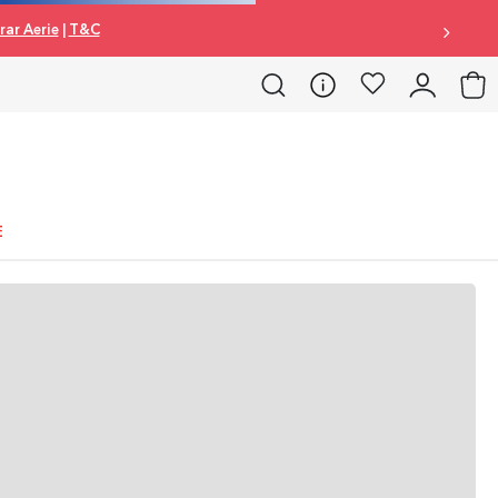
ar Aerie
|
T&C
E