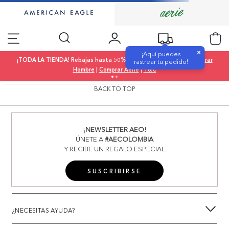
×
¡Aquí puedes
¡TODA LA TIENDA! Rebajas hasta 50% OFF |
Comprar Mujer
|
Comprar
rastrear tu pedido!
Hombre
|
Comprar Aerie
|
T&C
BACK TO TOP
¡NEWSLETTER AEO!
ÚNETE A
#AECOLOMBIA
Y RECIBE UN REGALO ESPECIAL
SUSCRIBIRSE
¿NECESITAS AYUDA?