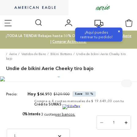
×
¡Aquí puedes
¡TODA LA TIENDA! Rebajas hasta 50% OFF |
Comprar SALE
|
Comprar Aerie
rastrear tu pedido!
|
Comprar Activewear
Aerie
Vestidos de Bano
Bikini Bottoms
Undie de bikini Aerie Cheeky tiro
bajo
Undie de bikini Aerie Cheeky tiro bajo
$
129
.
900
$
64
.
950
Save
50 %
Precio:
Compra a
4
cuotas mensuales de
$ 19.649,00
con tu
Crédito SUMAS
0% Interés
3 cuotas
ver bancos.
－
＋
L