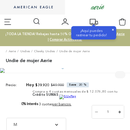
×
¡Aquí puedes
¡TODA LA TIENDA! Rebajas hasta 50% OFF |
Comprar SALE
|
Comprar Aerie
rastrear tu pedido!
|
Comprar Activewear
Aerie
Undies
Cheeky Undies
Undie de mujer Aerie
Undie de mujer Aerie
$
49
.
900
$
39
.
920
Save
20 %
Precio:
Compra a
4
cuotas mensuales de
$ 12.076,80
con tu
Crédito SUMAS
0% Interés
3 cuotas
ver bancos.
－
＋
M