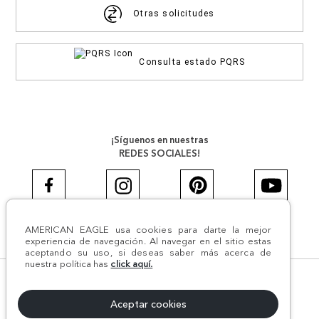
Otras solicitudes
Consulta estado PQRS
¡Síguenos en nuestras
REDES SOCIALES!
AMERICAN EAGLE usa cookies para darte la mejor
#AEJEANS #AerieREALCOL
experiencia de navegación. Al navegar en el sitio estas
aceptando su uso, si deseas saber más acerca de
nuestra política has
click aquí.
© Todos los derechos reservados AE 2024 | Comodín S.A.S |
NIT:800.069.933-6 | CII 14 #52A - 370 | Medellín, Colombia
Aceptar cookies