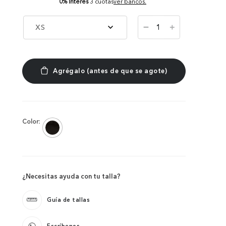
0% Interés
3 cuotas
ver bancos.
－
XS
＋
Color:
¿Necesitas ayuda con tu talla?
Guía de tallas