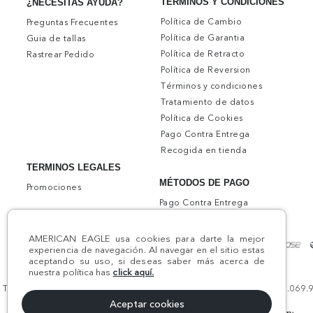
TÉRMINOS Y CONDICIONES
¿NECESITAS AYUDA?
Política de Cambio
Preguntas Frecuentes
Política de Garantia
Guia de tallas
Política de Retracto
Rastrear Pedido
Política de Reversion
Términos y condiciones
Tratamiento de datos
Política de Cookies
Pago Contra Entrega
Recogida en tienda
TERMINOS LEGALES
MÉTODOS DE PAGO
Promociones
Pago Contra Entrega
AMERICAN EAGLE usa cookies para darte la mejor
experiencia de navegación. Al navegar en el sitio estas
aceptando su uso, si deseas saber más acerca de
nuestra política has
click aquí.
Todos los derechos reservados AE 2024 | Comodín S.A.S | NIT:800.069.933
Aceptar cookies