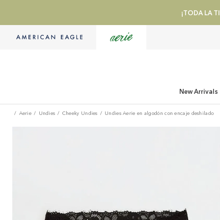
¡TODA LA TI
New Arrivals
Aerie
Undies
Cheeky Undies
Undies Aerie en algodón con encaje deshilado