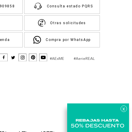
3909858
Consulta estado PQRS
Otras solicitudes
ienda
Compra por WhatsApp
#AExME
#AerieREAL
x