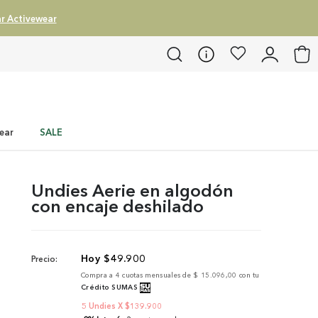
r Activewear
ear
SALE
Undies Aerie en algodón
con encaje deshilado
$
49
.
900
Precio:
Compra a
4
cuotas mensuales de
$ 15.096,00
con tu
Crédito SUMAS
5 Undies X $139.900