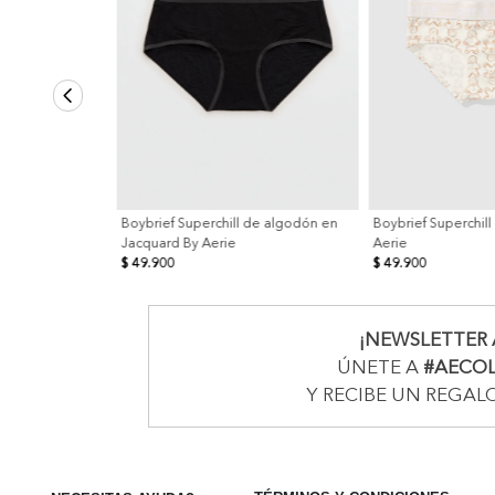
Boybrief Superchill de algodón en
Boybrief Superchil
Jacquard By Aerie
Aerie
$ 49.900
$ 49.900
¡NEWSLETTER 
ÚNETE A
#AECO
Y RECIBE UN REGAL