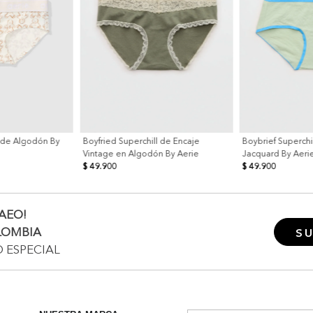
l de Algodón By
Boyfried Superchill de Encaje
Boybrief Superchi
Vintage en Algodón By Aerie
Jacquard By Aeri
$ 49.900
$ 49.900
AEO!
LOMBIA
SU
O ESPECIAL