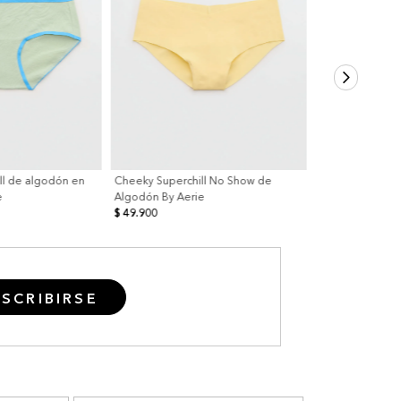
ll de algodón en
Cheeky Superchill No Show de
e
Algodón By Aerie
$ 49.900
SCRIBIRSE