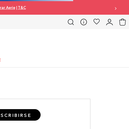
ar Aerie
|
T&C
E
SCRIBIRSE