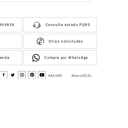
3909858
Consulta estado PQRS
Otras solicitudes
ienda
Compra por WhatsApp
#AExME
#AerieREAL