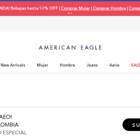
NDA! Rebajas hasta 50% OFF |
Comprar Mujer
|
Comprar Hombre
|
Compr
New Arrivals
Mujer
Hombre
Jeans
Aerie
SAL
AEO!
LOMBIA
SU
O ESPECIAL