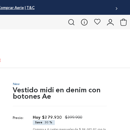
ar Aerie
|
T&C
E
New
Vestido midi en denim con
botones Ae
$
279
.
930
$
399
.
900
Precio:
Save
30 %
Compra a
4
cuotas mensuales de
$ 84.685,82
con tu