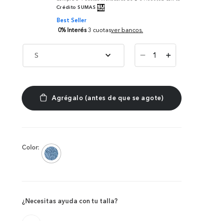
Crédito SUMAS
Best Seller
0% Interés
3 cuotas
ver bancos.
－
S
＋
Color:
¿Necesitas ayuda con tu talla?