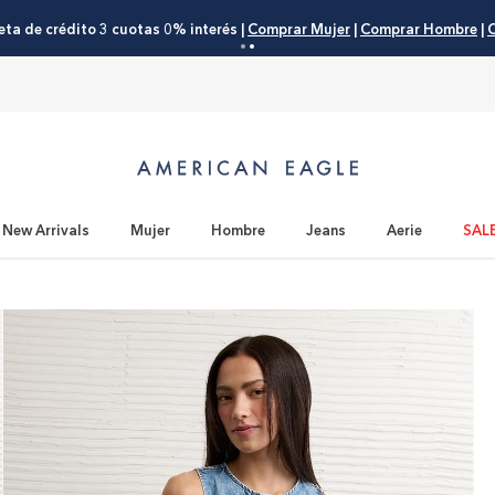
NDA! Rebajas hasta 50% OFF |
Comprar Mujer
|
Comprar Hombre
|
Compr
New Arrivals
Mujer
Hombre
Jeans
Aerie
SAL