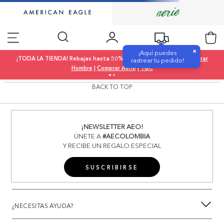
×
¡Aquí puedes
¡TODA LA TIENDA! Rebajas hasta 50% OFF |
Comprar Mujer
|
Comprar
rastrear tu pedido!
Hombre
|
Comprar Aerie
|
T&C
BACK TO TOP
¡NEWSLETTER AEO!
ÚNETE A
#AECOLOMBIA
Y RECIBE UN REGALO ESPECIAL
SUSCRIBIRSE
¿NECESITAS AYUDA?