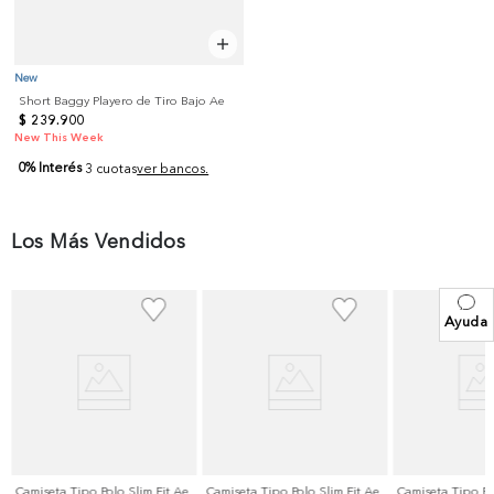
New
Short Baggy Playero de Tiro Bajo Ae
$
239
.
900
New This Week
0% Interés
3 cuotas
ver bancos.
Los Más Vendidos
Ayuda
Camiseta Tipo Polo Slim Fit Ae
Camiseta Tipo Polo Slim Fit Ae
Camiseta Tipo Po