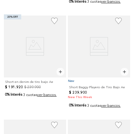
0% Interés
3 cuotas
ver bancos.
20% OFF
New
Short en denim de tiro bajo Ae
$
191
.
920
$
239
.
900
Short Baggy Playero de Tiro Bajo Ae
$
239
.
900
0% Interés
3 cuotas
ver bancos.
New This Week
0% Interés
3 cuotas
ver bancos.