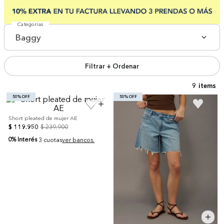
Categorías
Baggy
Filtrar + Ordenar
9
50% OFF
50% OFF
Short pleated de mujer AE
$
119
.
950
$
239
.
900
0% Interés
3 cuotas
ver bancos.