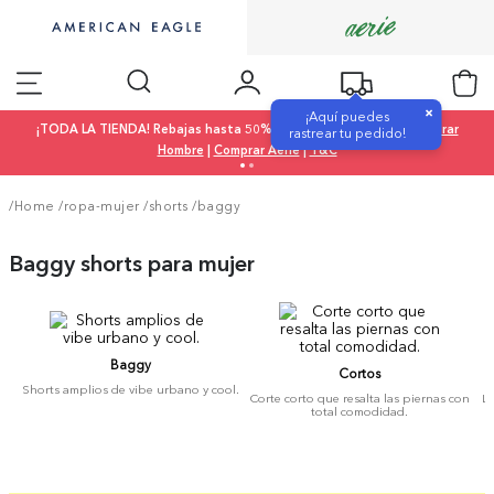
×
¡Aquí puedes
¡TODA LA TIENDA! Rebajas hasta 50% OFF |
Comprar Mujer
|
Comprar
rastrear tu pedido!
Hombre
|
Comprar Aerie
|
T&C
/Home
/
ropa-mujer
/
shorts
/
baggy
Baggy shorts para mujer
Baggy
Cortos
Shorts amplios de vibe urbano y cool.
Corte corto que resalta las piernas con
La
total comodidad.