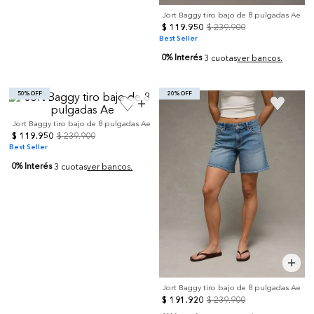
Jort Baggy tiro bajo de 8 pulgadas Ae
$
119
.
950
$
239
.
900
Best Seller
0% Interés
3 cuotas
ver bancos.
50% OFF
20% OFF
Jort Baggy tiro bajo de 8 pulgadas Ae
$
119
.
950
$
239
.
900
Best Seller
0% Interés
3 cuotas
ver bancos.
Jort Baggy tiro bajo de 8 pulgadas Ae
$
191
.
920
$
239
.
900