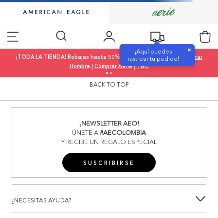
×
¡Aquí puedes
¡TODA LA TIENDA! Rebajas hasta 50% OFF |
Comprar Mujer
|
Comprar
rastrear tu pedido!
Hombre
|
Comprar Aerie
|
T&C
BACK TO TOP
¡NEWSLETTER AEO!
ÚNETE A
#AECOLOMBIA
Y RECIBE UN REGALO ESPECIAL
SUSCRIBIRSE
¿NECESITAS AYUDA?