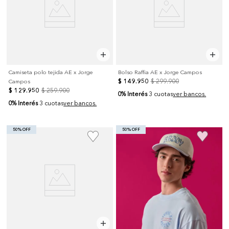
Camiseta polo tejida AE x Jorge
Bolso Raffia AE x Jorge Campos
$
149
.
950
$
299
.
900
Campos
$
129
.
950
$
259
.
900
0% Interés
3 cuotas
ver bancos.
0% Interés
3 cuotas
ver bancos.
50% OFF
50% OFF