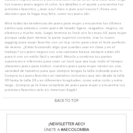
tus nuevos jeans según el color, los detalles o el ajuste y encuentra tus
próximos favoritos. ¿Jean azul claro o jean azul oscuro? ¡Toma una
decisión que te haga muy feliz, como tus jeans AE!.
Mira todas las tendencias de jeans para mujer y encuentra los últimos
estilos que amamos, como jeans de lavado ligero, rasgados, negros, no
elásticos y mucho más, luego termina tu look con los tops AE para mujer
porque cada jean merece la parte superior correcta. Usa tu nuevo
jegging para mujer favorito con un top corto para crear el look perfecto
de verano. ¿Estás buscando algo que puedas usar en clase y en el
trabajo? Los jeans negros con una camiseta básica siempre están ahí
para ti con un estilo fácil y versátil. Mezcla y combina tus partes
superiores e inferiores para crear un look que sea tuyo todo el tiempo.
¡Hacemos jeans para todos!, nuestros jeans para mujer vienen en una
variedad de tamaños para que siempre tengas la talla indicada para ti.
Compra tus jeans favoritos en tamaños inclusivos que van desde la talla
00 hasta la talla 24 y en diferentes longitudes, como extra corto y extra
largo. ¡Compra ya la línea completa de jeans para mujer y encuentra tus
próximos favoritos solo en American Eagle!
BACK TO TOP
¡NEWSLETTER AEO!
ÚNETE A
#AECOLOMBIA