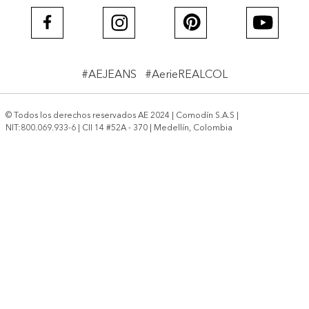
#AEJEANS #AerieREALCOL
© Todos los derechos reservados AE 2024 | Comodín S.A.S |
NIT:800.069.933-6 | CII 14 #52A - 370 | Medellín, Colombia