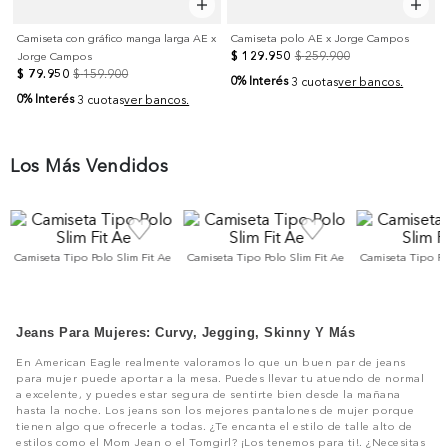
Camiseta con gráfico manga larga AE x
Camiseta polo AE x Jorge Campos
$
129
.
950
$
259
.
900
Jorge Campos
$
79
.
950
$
159
.
900
0% Interés
3 cuotas
ver bancos.
0% Interés
3 cuotas
ver bancos.
Los Más Vendidos
Camiseta Tipo Polo Slim Fit Ae
Camiseta Tipo Polo Slim Fit Ae
Camiseta Tipo Po
Jeans Para Mujeres: Curvy, Jegging, Skinny Y Más
En American Eagle realmente valoramos lo que un buen par de jeans
para mujer puede aportar a la mesa. Puedes llevar tu atuendo de normal
a excelente, y puedes estar segura de sentirte bien desde la mañana
hasta la noche. Los jeans son los mejores pantalones de mujer porque
tienen algo que ofrecerle a todas. ¿Te encanta el estilo de talle alto de
estilos como el Mom Jean o el Tomgirl? ¡Los tenemos para ti!. ¿Necesitas