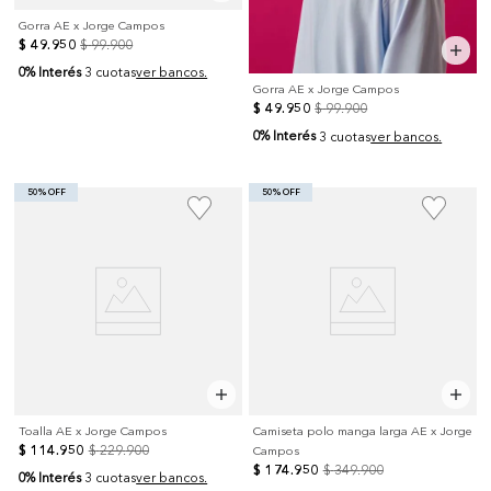
Gorra AE x Jorge Campos
$
49
.
950
$
99
.
900
0% Interés
3 cuotas
ver bancos.
Gorra AE x Jorge Campos
$
49
.
950
$
99
.
900
0% Interés
3 cuotas
ver bancos.
50% OFF
50% OFF
Toalla AE x Jorge Campos
Camiseta polo manga larga AE x Jorge
$
114
.
950
$
229
.
900
Campos
$
174
.
950
$
349
.
900
0% Interés
3 cuotas
ver bancos.