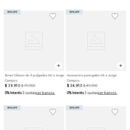
50% OFF
50% OFF
Bóxer Clásico de 6 pulgadas AE x Jorge
Accesorios para gafas AE x Jorge
Campos
Campos
$
39
.
950
$
79
.
900
$
24
.
950
$
49
.
900
0% Interés
0% Interés
3 cuotas
ver bancos.
3 cuotas
ver bancos.
50% OFF
50% OFF