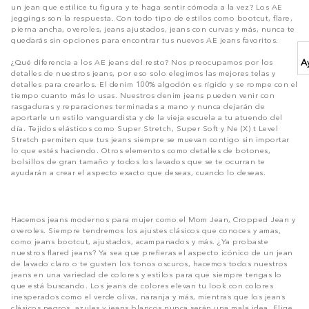
un jean que estilice tu figura y te haga sentir cómoda a la vez? Los AE
jeggings son la respuesta. Con todo tipo de estilos como bootcut, flare,
pierna ancha, overoles, jeans ajustados, jeans con curvas y más, nunca te
quedarás sin opciones para encontrar tus nuevos AE jeans favoritos.
A
¿Qué diferencia a los AE jeans del resto? Nos preocupamos por los
detalles de nuestros jeans, por eso solo elegimos las mejores telas y
detalles para crearlos. El denim 100% algodón es rígido y se rompe con el
tiempo cuanto más lo usas. Nuestros denim jeans pueden venir con
rasgaduras y reparaciones terminadas a mano y nunca dejarán de
aportarle un estilo vanguardista y de la vieja escuela a tu atuendo del
día. Tejidos elásticos como Super Stretch, Super Soft y Ne (X) t Level
Stretch permiten que tus jeans siempre se muevan contigo sin importar
lo que estés haciendo. Otros elementos como detalles de botones,
bolsillos de gran tamaño y todos los lavados que se te ocurran te
ayudarán a crear el aspecto exacto que deseas, cuando lo deseas.
Hacemos jeans modernos para mujer como el Mom Jean, Cropped Jean y
overoles. Siempre tendremos los ajustes clásicos que conoces y amas,
como jeans bootcut, ajustados, acampanados y más. ¿Ya probaste
nuestros flared jeans? Ya sea que prefieras el aspecto icónico de un jean
de lavado claro o te gusten los tonos oscuros, hacemos todos nuestros
jeans en una variedad de colores y estilos para que siempre tengas lo
que está buscando. Los jeans de colores elevan tu look con colores
inesperados como el verde oliva, naranja y más, mientras que los jeans
clásicos negros, azules y jeans blancos nunca serán una mala idea. Elige