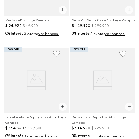
Medias AE x Jorge Campos
Pantalón Deportivo AE x Jorge Campos
$
24
.
950
$
49
.
900
$
149
.
950
$
299
.
900
0% Interés
0% Interés
3 cuotas
ver bancos.
3 cuotas
ver bancos.
50% OFF
50% OFF
Pantaloneta de 9 pulgadas AE x Jorge
Pantaloneta Deportiva AE x Jorge
Campos
Campos
$
114
.
950
$
229
.
900
$
114
.
950
$
229
.
900
0% Interés
0% Interés
3 cuotas
ver bancos.
3 cuotas
ver bancos.