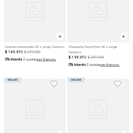
Camisa estampada AE x Jorge Campos
Chaqueta Deportiva AE x Jorge
$
149
.
950
$
299
.
900
Campos
$
199
.
950
$
399
.
900
0% Interés
3 cuotas
ver bancos.
0% Interés
3 cuotas
ver bancos.
50% OFF
50% OFF