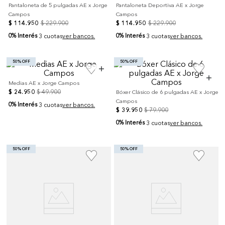
Pantaloneta de 5 pulgadas AE x Jorge
Pantaloneta Deportiva AE x Jorge
Campos
Campos
$
114
.
950
$
229
.
900
$
114
.
950
$
229
.
900
0% Interés
0% Interés
3 cuotas
ver bancos.
3 cuotas
ver bancos.
50% OFF
50% OFF
Medias AE x Jorge Campos
$
24
.
950
$
49
.
900
Bóxer Clásico de 6 pulgadas AE x Jorge
Campos
0% Interés
3 cuotas
ver bancos.
$
39
.
950
$
79
.
900
0% Interés
3 cuotas
ver bancos.
50% OFF
50% OFF