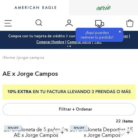
×
¡Aquí puedes
Compra con tu tarjeta de crédito 3 cuotas 0% interés |
Comprar Mujer
|
rastrear tu pedido!
Comprar Hombre
|
Comprar Aerie
|
T&C
/Home
/
jorge-campos
AE x Jorge Campos
Filtrar + Ordenar
22
50% OFF
50% OFF